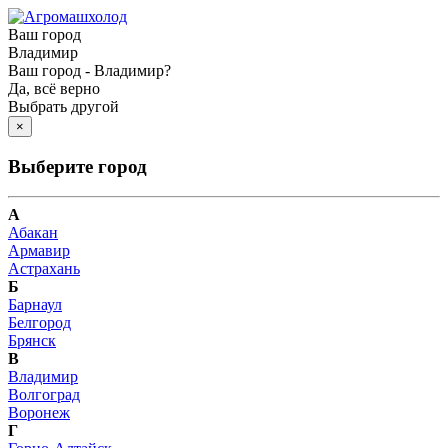
Ваш город
Владимир
Ваш город - Владимир?
Да, всё верно
Выбрать другой
×
Выберите город
А
Абакан
Армавир
Астрахань
Б
Барнаул
Белгород
Брянск
В
Владимир
Волгоград
Воронеж
Г