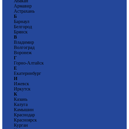
Абакан
Армавир
Астрахань
Б
Барнаул
Белгород
Брянск
В
Владимир
Волгоград
Воронеж
Г
Горно-Алтайск
Е
Екатеринбург
И
Ижевск
Иркутск
К
Казань
Калуга
Камышин
Краснодар
Красноярск
Курган