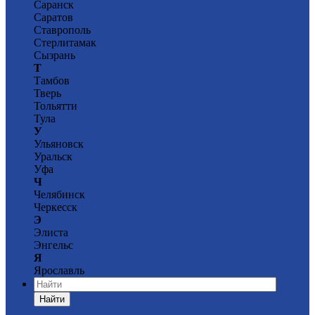
Саранск
Саратов
Ставрополь
Стерлитамак
Сызрань
Т
Тамбов
Тверь
Тольятти
Тула
У
Ульяновск
Уральск
Уфа
Ч
Челябинск
Черкесск
Э
Элиста
Энгельс
Я
Ярославль
Найти