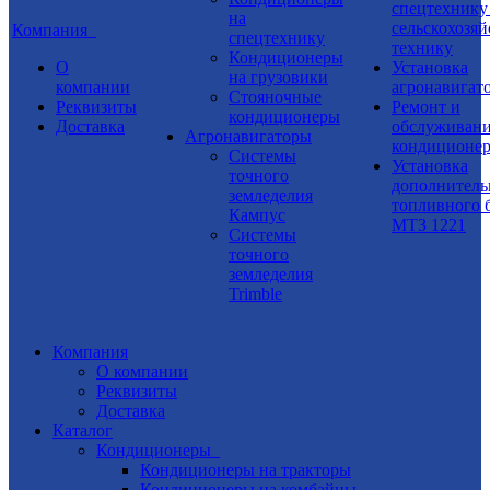
спецтехнику
на
сельскохозя
Компания
спецтехнику
технику
Кондиционеры
О
Установка
на грузовики
компании
aгронавигат
Стояночные
Реквизиты
Ремонт и
кондиционеры
Доставка
обслуживан
Агронавигаторы
кондиционе
Системы
Установка
точного
дополнитель
земледелия
топливного б
Кампус
МТЗ 1221
Системы
точного
земледелия
Trimble
Компания
О компании
Реквизиты
Доставка
Каталог
Кондиционеры
Кондиционеры на тракторы
Кондиционеры на комбайны