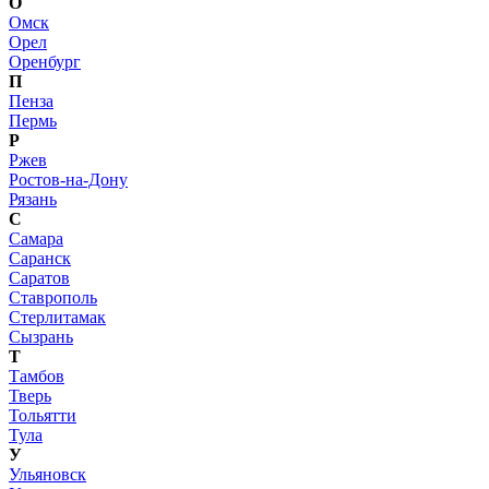
О
Омск
Орел
Оренбург
П
Пенза
Пермь
Р
Ржев
Ростов-на-Дону
Рязань
С
Самара
Саранск
Саратов
Ставрополь
Стерлитамак
Сызрань
Т
Тамбов
Тверь
Тольятти
Тула
У
Ульяновск