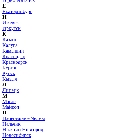
Горно-Алтайск
Е
Екатеринбург
И
Ижевск
Иркутск
К
Казань
Калуга
Камышин
Краснодар
Красноярск
Курган
Курск
Кызыл
Л
Липецк
М
Магас
Майкоп
Н
Набережные Челны
Нальчик
Нижний Новгород
Новосибирск