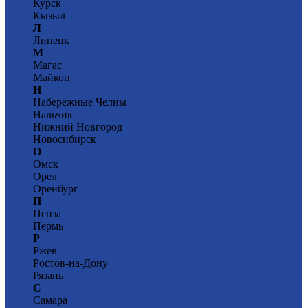
Курск
Кызыл
Л
Липецк
М
Магас
Майкоп
Н
Набережные Челны
Нальчик
Нижний Новгород
Новосибирск
О
Омск
Орел
Оренбург
П
Пенза
Пермь
Р
Ржев
Ростов-на-Дону
Рязань
С
Самара