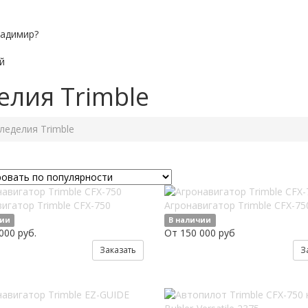
ладимир?
й
елия Trimble
леделия Trimble
игатор Trimble CFX-750
Агронавигатор Trimble CFX-750
чии
В наличии
000 руб.
От 150 000 руб
Заказать
З