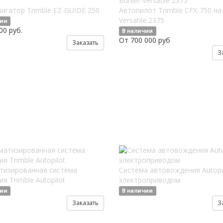
игатор Trimble EZ-GUIDE 250
Автопилот Trimble CFX-750 на 
Versatile 2375
чии
00 руб.
В наличии
От 700 000 руб
Заказать
З
тизированная система
Система автовождения Autopil
я Trimble Autopilot
электроприводом
чии
В наличии
Заказать
З