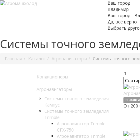
Ваш город
Владимир
Ваш город - В
Да, всё верно
Выбрать друго
Системы точного землед
Главная
Каталог
Агронавигаторы
Системы точного зем
Кондиционеры
Агронавигаторы
Агронав
Системы точного земледелия
В нали
Кампус
От 200 
Системы точного земледелия
Trimble
Агронавигатор Trimble
CFX-750
Агронавигатор Trimble