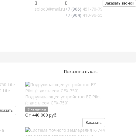
Заказать звонок
solod3@mail.ru
+7 (906)
451-70-79
+7 (904)
410-96-55
Показывать как:
 Lite
Подруливающее устройство EZ Pilot
(с дисплеем СFX-750)
В наличии
аказать
От 440 000 руб.
Заказать