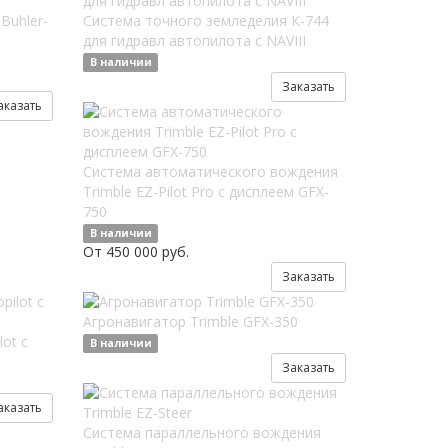
Buhler-
Система точного земледелия К-744
для гидравл автопилота с NAVIII
В наличии
Заказать
аказать
Система автоматического вождения
Trimble EZ-Pilot Pro с дисплеем GFX-
750
В наличии
От 450 000 руб.
Заказать
Агронавигатор Trimble GFX-350
ot с
В наличии
Заказать
аказать
Система параллельного вождения