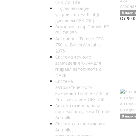
CFX-750 Lite
Агронав
Подруливающее
В нали
устройство EZ Pilot (с
От 90 0
дисплеем СFX-750)
Агронавигатор Trimble EZ-
GUIDE 250
Автопилот Trimble CFX-
750 на Buhler-Versatile
2375
Система точного
земледелия К-744 для
гидравл автопилота с
NAVIII
Система
автоматического
вождения Trimble EZ-Pilot
Pro с дисплеем GFX-750
Автома
Автоматизированная
вождени
система вождения Trimble
В нали
Autopilot
Система автовождения
Autopilot с
электроприводом