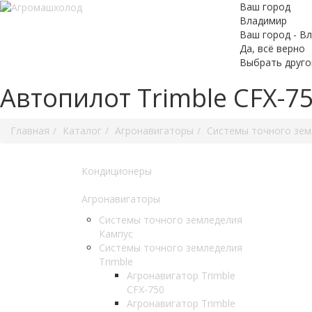
Ваш город
Владимир
Ваш город - В
Да, всё верно
Выбрать друго
Автопилот Trimble CFX-750
Главная
Каталог
Агронавигаторы
Системы точного зем
Кондиционеры
Агронавигаторы
Системы точного земледелия
Кампус
Системы точного земледелия
Trimble
Агронавигатор Trimble
CFX-750
Агронавигатор Trimble