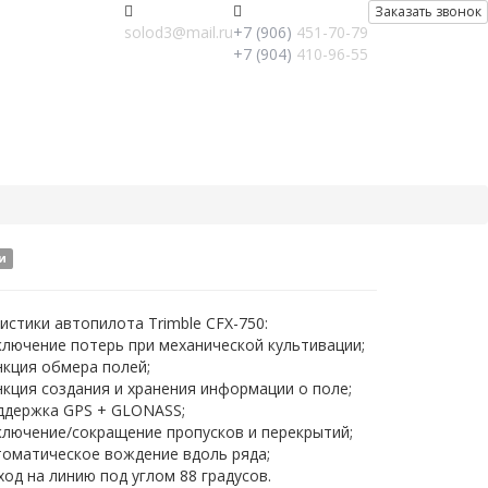
Заказать звонок
solod3@mail.ru
+7 (906)
451-70-79
+7 (904)
410-96-55
и
истики автопилота Trimble CFX-750:
ключение потерь при механической культивации;
нкция обмера полей;
кция создания и хранения информации о поле;
ддержка GPS + GLONASS;
ключение/сокращение пропусков и перекрытий;
томатическое вождение вдоль ряда;
од на линию под углом 88 градусов.