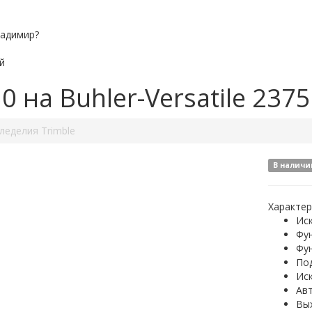
ладимир?
й
 на Buhler-Versatile 2375
леделия Trimble
В наличи
Характер
Ис
Фу
Фун
По
Ис
Ав
Вых