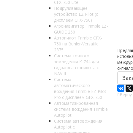
CFX-750 Lite
Подруливающее
устройство EZ Pilot (с
дисплеем СFX-750)
Агронавигатор Trimble EZ-
GUIDE 250
Автопилот Trimble CFX-
750 на Buhler-Versatile
2375
Предлаг
Система точного
использ
земледелия К-744 для
междуря
гидравл автопилота с
сигнало
NAVIII
Зак
Система
автоматического
вождения Trimble EZ-Pilot
Вернут
Pro с дисплеем GFX-750
Автоматизированная
система вождения Trimble
Autopilot
Система автовождения
Autopilot с
электроприводом