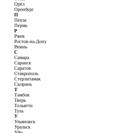
Орел
Оренбург
П
Пенза
Пермь
Р
Ржев
Ростов-на-Дону
Рязань
С
Самара
Саранск
Саратов
Ставрополь
Стерлитамак
Сызрань
Т
Тамбов
Тверь
Тольятти
Тула
У
Ульяновск
Уральск
Уфа