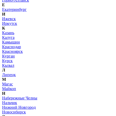
Горно-Алтайск
Е
Екатеринбург
И
Ижевск
Иркутск
К
Казань
Калуга
Камышин
Краснодар
Красноярск
Курган
Курск
Кызыл
Л
Липецк
М
Магас
Майкоп
Н
Набережные Челны
Нальчик
Нижний Новгород
Новосибирск