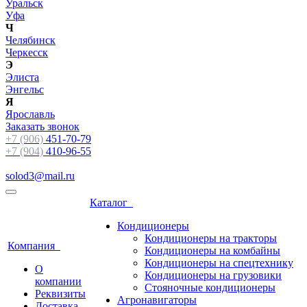
Уральск
Уфа
Ч
Челябинск
Черкесск
Э
Элиста
Энгельс
Я
Ярославль
Заказать звонок
+7 (906)
451-70-79
+7 (904)
410-96-55
solod3@mail.ru
Каталог
Кондиционеры
Кондиционеры на тракторы
Компания
Кондиционеры на комбайны
Кондиционеры на спецтехнику
О
Кондиционеры на грузовики
компании
Стояночные кондиционеры
Реквизиты
Агронавигаторы
Доставка