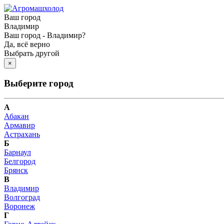
Ваш город
Владимир
Ваш город - Владимир?
Да, всё верно
Выбрать другой
×
Выберите город
А
Абакан
Армавир
Астрахань
Б
Барнаул
Белгород
Брянск
В
Владимир
Волгоград
Воронеж
Г