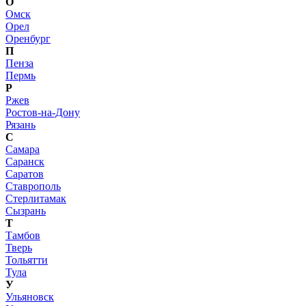
О
Омск
Орел
Оренбург
П
Пенза
Пермь
Р
Ржев
Ростов-на-Дону
Рязань
С
Самара
Саранск
Саратов
Ставрополь
Стерлитамак
Сызрань
Т
Тамбов
Тверь
Тольятти
Тула
У
Ульяновск